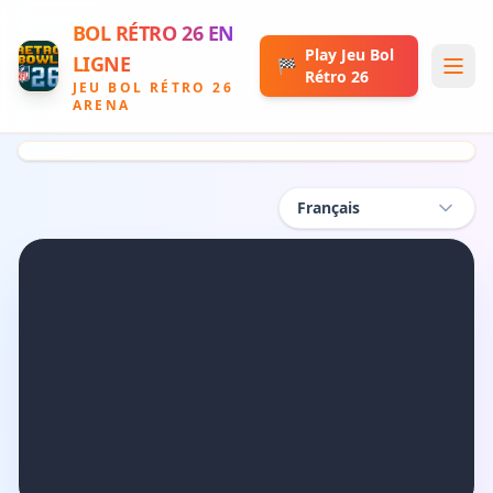
BOL RÉTRO 26 EN
Play Jeu Bol
LIGNE
🏁
Rétro 26
JEU BOL RÉTRO 26
ARENA
Sw